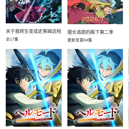
关于我转生变成史莱姆这档事第四季
擅长逃跑的殿下第二季
全17集
更新至第04集