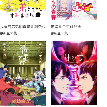
我家的弟弟们真是让您费心了
描绘直至生命尽头
更新至06集
更新至06集