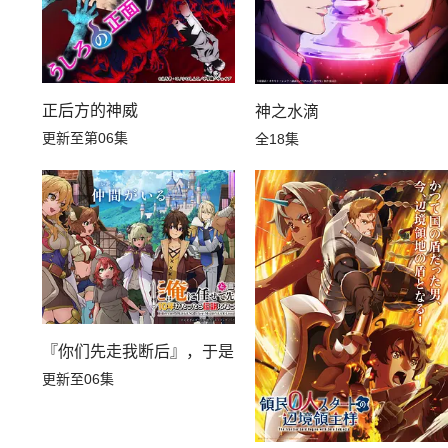
正后方的神威
神之水滴
更新至第06集
全18集
『你们先走我断后』，于是10年后我成为了传说
更新至06集