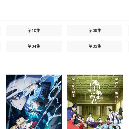
第10集
第09集
第04集
第03集