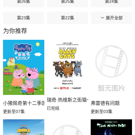
第26集
第25集
第24集
第23集
第22集
第21集
展开全部
为你推荐
第20集
第19集
第18集
第17集
第16集
第15集
第14集
第13集
第12集
第11集
第10集
第09集
瑞奇·热维斯之街猫一族
第08集
第07集
第06集
小猪佩奇第十二季国语
弗雷德有问题
已完结
更新至07集
更新至03集
第05集
第04集
第03集
第02集
第01集