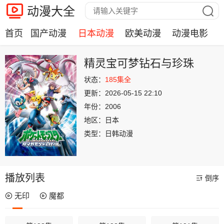
动漫大全
首页
国产动漫
日本动漫
欧美动漫
动漫电影
精灵宝可梦钻石与珍珠
状态：
185集全
更新：
2026-05-15 22:10
年份：
2006
地区：
日本
类型：
日韩动漫
播放列表
倒序
无印
魔都