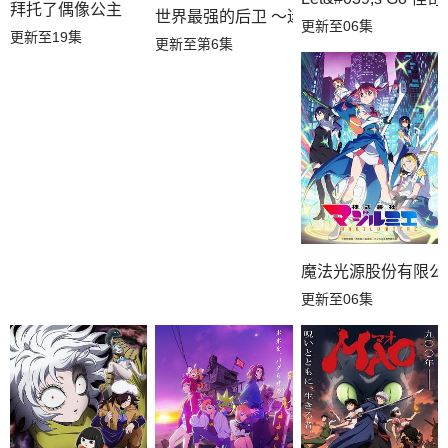
拜托了偶像公主
世界最强的后卫 ～迷宫国的新人探索者～
更新至06集
更新至19集
第142集
第141集
第140集
更新至第6集
第139集
第138集
第137集
第136集
第135集
第134集
第133集
第132集
第131集
第130集
第129集
第128集
魔法光源股份有限公
更新至06集
第127集
第126集
第125集
第124集
第123集
第122集
第121集
第120集
第119集