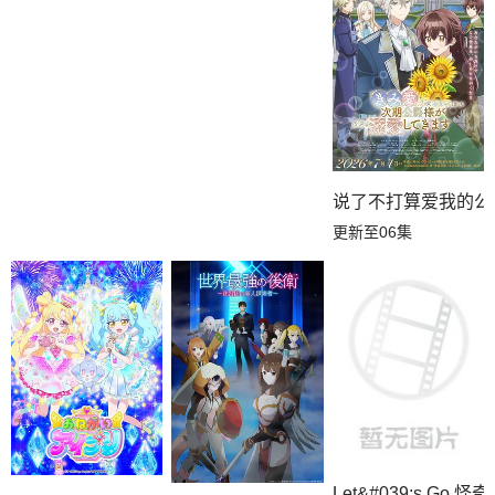
第166集
第165集
第164集
第163集
第162集
第161集
第160集
第159集
第158集
说了不打算爱我的公
更新至06集
第157集
第156集
第155集
第154集
第153集
第152集
第151集
第150集
第149集
第148集
第147集
第146集
第145集
第144集
第143集
Let&#039;s Go 怪