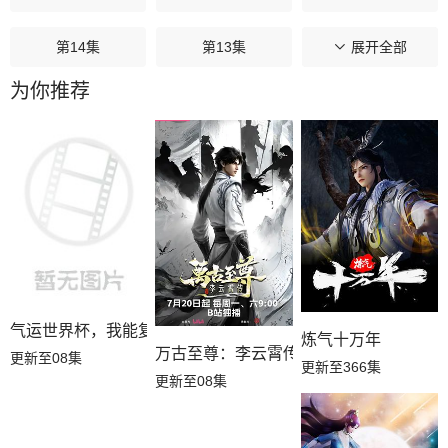
第14集
第13集
第12集
展开全部
为你推荐
第11集
第10集
第09集
第08集
第07集
第06集
第05集
第04集
第03集
第02集
第01集
气运世界杯，我能复制所有球星技能
炼气十万年
万古至尊：李云霄传
更新至08集
更新至366集
更新至08集