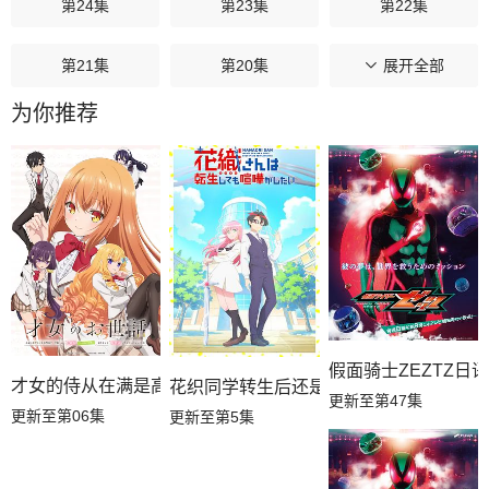
第24集
第23集
第22集
第21集
第20集
第19集
展开全部
为你推荐
第18集
第17集
第16集
第15集
第14集
第13集
第12集
第11集
第10集
第09集
第08集
第07集
第06集
第05集
第04集
假面骑士ZEZTZ日语
才女的侍从在满是高岭之花的贵族学校暗中照顾（毫无生活自
花织同学转生后还是想干架
更新至第47集
更新至第06集
更新至第5集
第03集
第02集
第01集