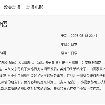
欧美动漫
动漫电影
物语
更新：
2026-05-18 22:41
地区：
日本
韩动漫
语言：
日语
本真绫 配音）和山田明日（金田朋子 配音）是一对感情十分要好的姐妹
是，自从父亲背负了大笔债务人间蒸发后，美好的生活结束了，山田家陷
事的明日小小年纪就担负起了家里的家务事宜，并利用一切机会赚取外快
又热情的朋友们。面冷心热的房东林源三（麦人 配音），小说家邻居三枝
人都尽其所能的帮助这对贫穷的姐妹。善意和爱心在这个小镇上传递着。