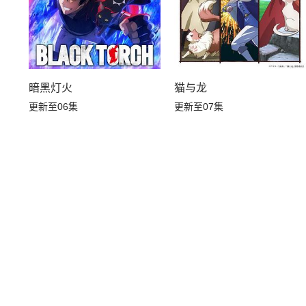
暗黑灯火
猫与龙
更新至06集
更新至07集