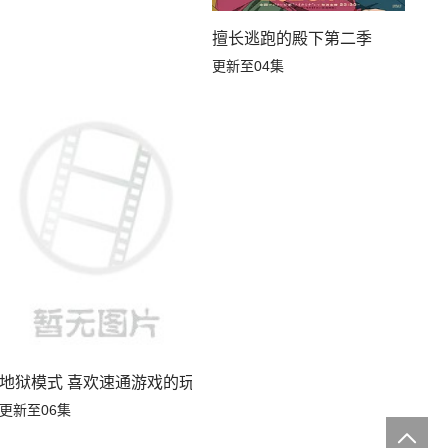
擅长逃跑的殿下第二季
更新至04集
地狱模式 喜欢速通游戏的玩家在废设定异世界无双第二季
更新至06集