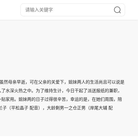
，虽然母亲早逝，可在父亲的关爱下，姐妹两人的生活尚且可以说是
入了水深火热之中。为了维持生计，今日干起了派送报纸的兼职，
补贴家用。姐妹两的日子过得很辛苦，幸运的是，在她们周围，陪
兰子（平松晶子 配音），大龄剩男一之仓正男（岸尾大辅 配