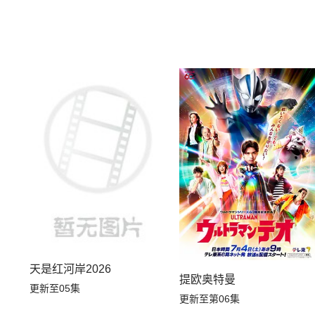
天是红河岸2026
提欧奥特曼
更新至05集
更新至第06集