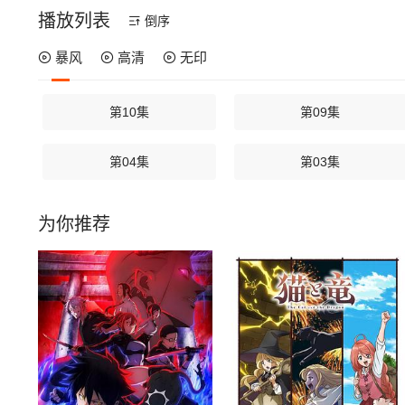
播放列表
倒序
暴风
高清
无印
第10集
第09集
第04集
第03集
为你推荐