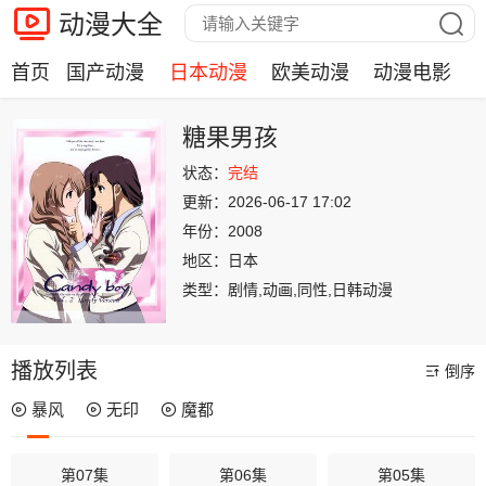
动漫大全
首页
国产动漫
日本动漫
欧美动漫
动漫电影
糖果男孩
状态：
完结
更新：
2026-06-17 17:02
年份：
2008
地区：
日本
类型：
剧情,动画,同性,日韩动漫
播放列表
倒序
暴风
无印
魔都
第07集
第06集
第05集