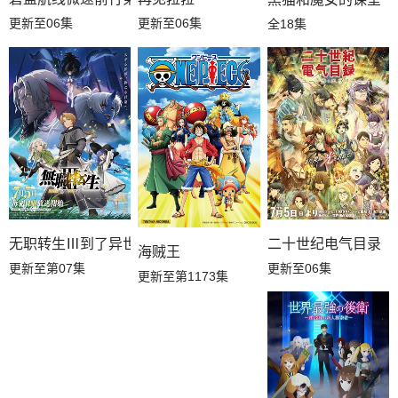
更新至06集
更新至06集
全18集
无职转生Ⅲ到了异世界就拿出真本事
二十世纪电气目录
海贼王
更新至第07集
更新至06集
更新至第1173集