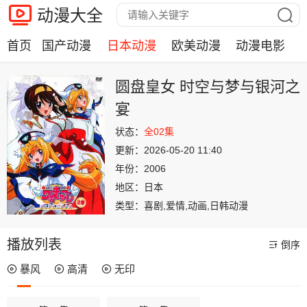
动漫大全
首页
国产动漫
日本动漫
欧美动漫
动漫电影
圆盘皇女 时空与梦与银河之
宴
状态：
全02集
更新：
2026-05-20 11:40
年份：
2006
地区：
日本
类型：
喜剧,爱情,动画,日韩动漫
播放列表
倒序
暴风
高清
无印