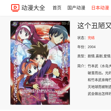
动漫大全
首页
国产动漫
日本动漫
这个丑陋
状态：
完结
年份：
2004
类型：
剧情,喜剧,爱情
简介：
竹本武（水岛
破茧而出。光
和竹本武亲梅
灭地球而被制
武会做出怎样