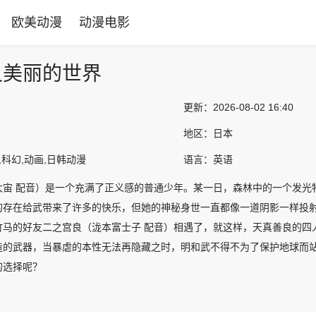
欧美动漫
动漫电影
又美丽的世界
更新：
2026-08-02 16:40
地区：
日本
,科幻,动画,日韩动漫
语言：
英语
大宙 配音）是一个充满了正义感的普通少年。某一日，森林中的一个发光
的存在给武带来了许多的快乐，但她的神秘身世一直都像一道阴影一样投射
竹马的好友二之宫良（泷本富士子 配音）相遇了，就这样，天真善良的四
造的武器，当暴虐的本性无法再隐藏之时，明和武不得不为了保护地球而
的选择呢？