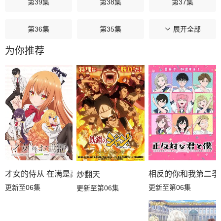
第39集
第38集
第37集
第36集
第35集
第34集
展开全部
为你推荐
第33集
第32集
第31集
第30集
第29集
第28集
第27集
第26集
第25集
第24集
第23集
第22集
第21集
第20集
第19集
才女的侍从 在满是高岭之花的贵族学校暗中照顾（毫无生活
相反的你和我第二季
炒翻天
更新至06集
更新至第06集
更新至第06集
第18集
第17集
第16集
第15集
第14集
第13集