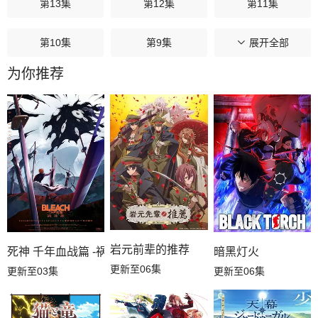
第13集
第12集
第11集
第10集
第9集
展开全部
第8集
为你推荐
第7集
第6集
第5集
第4集
第3集
第2集
第1集
岩元前辈的推荐
死神 千年血战篇 -祸进谭-
暗黑灯火
更新至06集
更新至03集
更新至06集