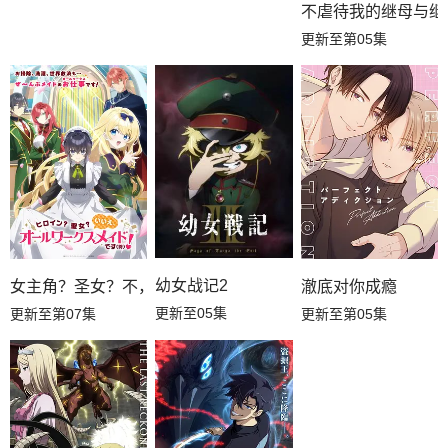
不虐待我的继母与继
更新至第05集
幼女战记2
女主角？圣女？不，我是杂役女仆（自豪）！
澈底对你成瘾
更新至05集
更新至第07集
更新至第05集