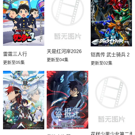
天是红河岸2026
雷霆三人行
铠真传 武士骑兵 2
更新至04集
更新至05集
更新至02集
花样少男少女第二季