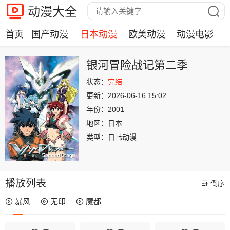
动漫大全
首页
国产动漫
日本动漫
欧美动漫
动漫电影
银河冒险战记第二季
状态：
完结
更新：
2026-06-16 15:02
年份：
2001
地区：
日本
类型：
日韩动漫
播放列表
倒序
暴风
无印
魔都