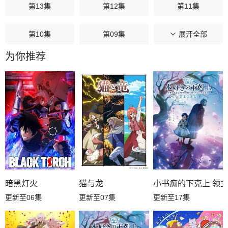
第13集
第12集
第11集
第10集
第09集
第08集
展开全部
为你推荐
第07集
第06集
第05集
第04集
第03集
第02集
第01集
暗黑灯火
猫与龙
小书痴的下克上 领
更新至06集
更新至07集
更新至17集