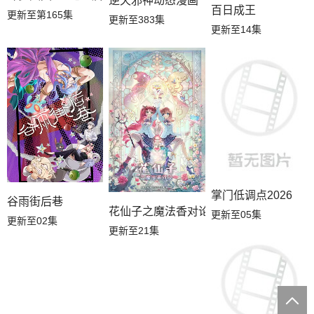
逆天邪神动态漫画
百日成王
更新至第165集
更新至383集
更新至14集
掌门低调点2026
谷雨街后巷
花仙子之魔法香对论
更新至05集
更新至02集
更新至21集