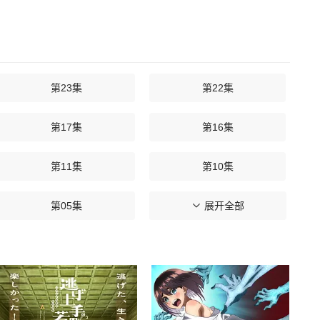
第23集
第22集
第17集
第16集
第11集
第10集
第05集
第04集
展开全部