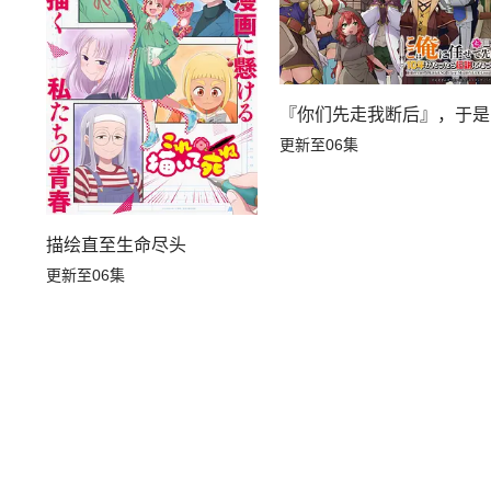
『你们先走我断后』，于是
更新至06集
描绘直至生命尽头
更新至06集