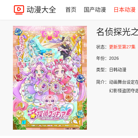
动漫大全
首页
国产动漫
日本动漫
名侦探光
状态：
更新至第27集
年份：
2026
类型：
日韩动漫
简介：
动画舞台设定在
幻影怪盗团夺