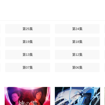
第25集
第24集
第19集
第18集
第13集
第12集
第07集
第06集
第01集