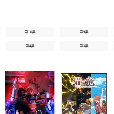
第10集
第9集
第4集
第3集