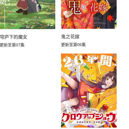
鬼之花嫁
穹庐下的魔女
更新至第06集
更新至第07集