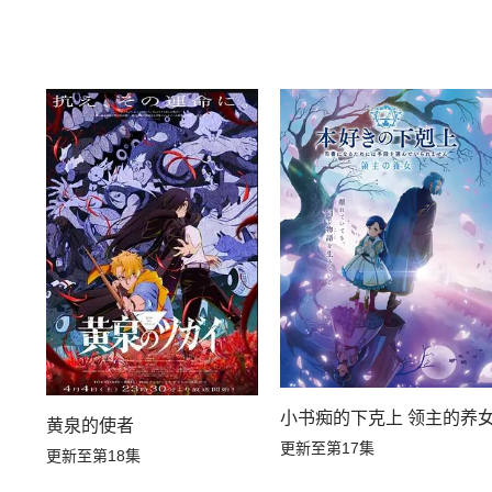
小书痴的下克上 领主的养
黄泉的使者
更新至第17集
更新至第18集