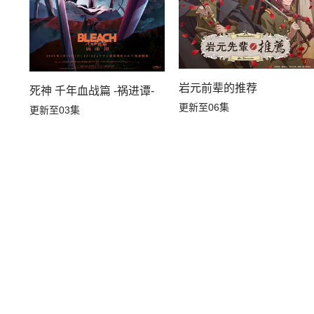
岩元前辈的推荐
死神 千年血战篇 -祸进谭-
更新至06集
更新至03集