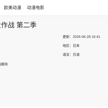
欧美动漫
动漫电影
作战 第二季
更新：
2026-06-28 16:41
地区：
日本
语言：
日语
请期待