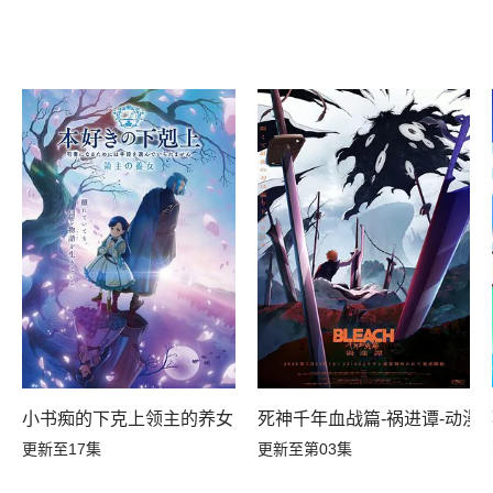
女
小书痴的下克上领主的养女
死神千年血战篇-祸进谭-动漫
更新至17集
更新至第03集