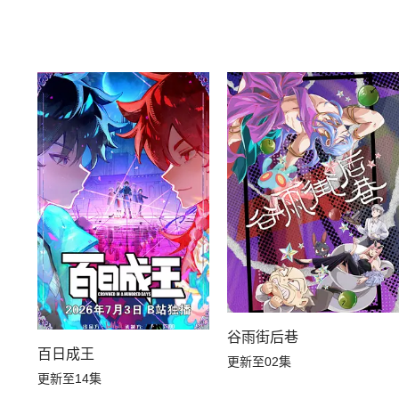
谷雨街后巷
百日成王
更新至02集
更新至14集