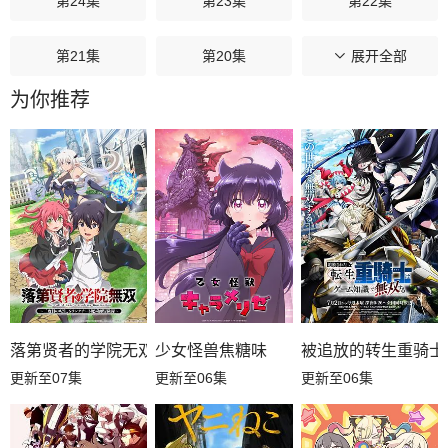
第24集
第23集
第22集
第21集
第20集
第19集
展开全部
为你推荐
第18集
第17集
第16集
第15集
第14集
第13集
第12集
第11集
第10集
第09集
第08集
第07集
第06集
第05集
第04集
落第贤者的学院无双第二回转生，S等级作弊魔术师冒险记
少女怪兽焦糖味
被追放的转生重骑士
更新至07集
更新至06集
更新至06集
第03集
第02集
第01集