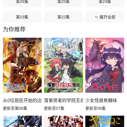
第26集
第25集
第24集
第23集
第22集
第21集
展开全部
为你推荐
第20集
第19集
第18集
第17集
第16集
第15集
第14集
第13集
第12集
第11集
第10集
第09集
第08集
第07集
第06集
从0位居民开始的边境领主大人
落第贤者的学院无双第二回转生，S等级
少女怪兽焦糖味
更新至第06集
更新至07集
更新至06集
第05集
第04集
第03集
第02集
第01集