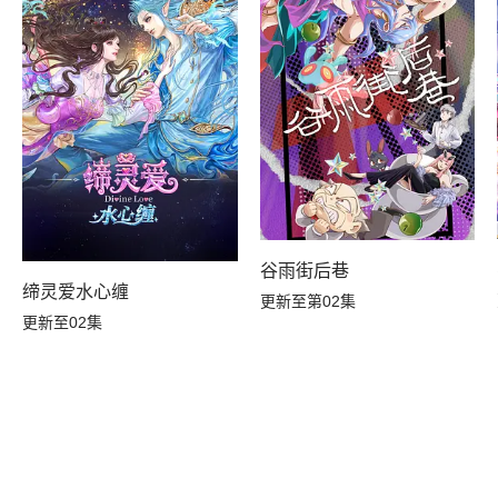
谷雨街后巷
缔灵爱水心缠
更新至第02集
更新至02集