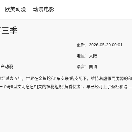
欧美动漫
动漫电影
第三季
更新：
2026-05-29 00:01
地区：
大陆
国产动漫
语言：
国语
已经过去五年，世界在金蝰蛇和“东安联”的支配下，维持着虚假而脆弱的
个与II型文明息息相关的神秘组织“黄昏使者”，早已经盯上了圣柜和瑞.....