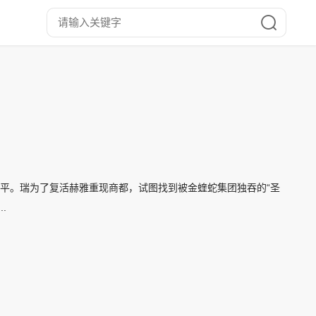
和平。瑞为了复活赫雅重现商都，试图找到被金蝰蛇集团独吞的“圣
.